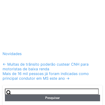
Novidades
Post
←
Multas de trânsito poderão custear CNH para
motoristas de baixa renda
navigation
Mais de 16 mil pessoas já foram indicadas como
principal condutor em MS este ano
→
Pesquisar
por: