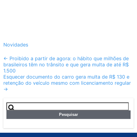
Novidades
Post
←
Proibido a partir de agora: o hábito que milhões de
brasileiros têm no trânsito e que gera multa de até R$
navigation
1.500
Esquecer documento do carro gera multa de R$ 130 e
retenção do veículo mesmo com licenciamento regular
→
Pesquisar
por: