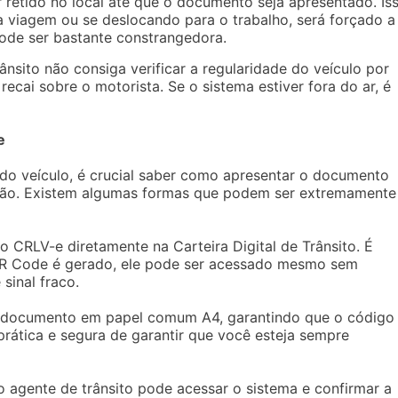
r retido no local até que o documento seja apresentado. Is
a viagem ou se deslocando para o trabalho, será forçado a
ode ser bastante constrangedora.
ânsito não consiga verificar a regularidade do veículo por
recai sobre o motorista. Se o sistema estiver fora do ar, é
e
 do veículo, é crucial saber como apresentar o documento
ação. Existem algumas formas que podem ser extremamente
o CRLV-e diretamente na Carteira Digital de Trânsito. É
QR Code é gerado, ele pode ser acessado mesmo sem
sinal fraco.
 o documento em papel comum A4, garantindo que o código
 prática e segura de garantir que você esteja sempre
o agente de trânsito pode acessar o sistema e confirmar a