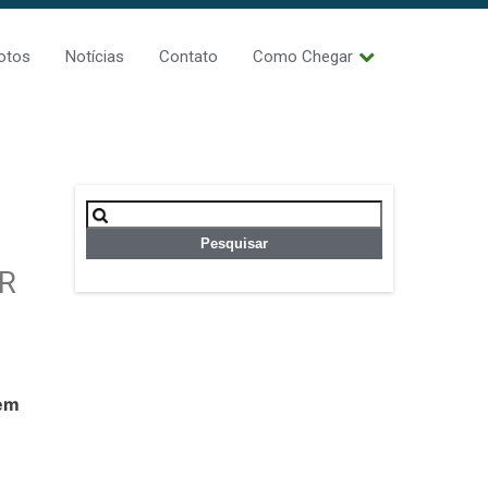
otos
Notícias
Contato
Como Chegar
Pesquisar
por:
R
 em