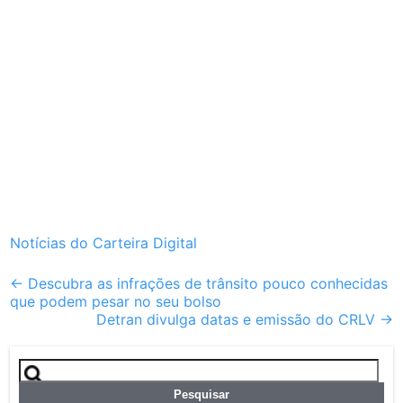
Notícias do Carteira Digital
Post
←
Descubra as infrações de trânsito pouco conhecidas
que podem pesar no seu bolso
navigation
Detran divulga datas e emissão do CRLV
→
Pesquisar
por: