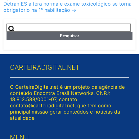
Detran|ES altera norma e exame toxicológico se torna
obrigatório na 1ª habilitação
→
Pesquisar
por:
CARTEIRADIGITAL.NET
O CarteiraDigital.net é um projeto da agência de
conteúdo Encontra Brasil Networks, CNPJ:
18.812.588/0001-07, contato
contato@carteiradigital.net
, que tem como
principal missão gerar conteúdos e notícias da
atualidade
MENU