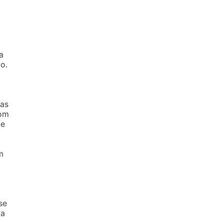
a
o.
ras
com
 e
m
se
 a