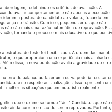
 abordagem, redefinindo os critérios de avaliação. A
uscando avaliar comportamentos e não apenas a execução
nsideram a postura do candidato ao volante, focando em
gurança no trânsito. Com isso, pequenos erros que não
as não são mais uma razão automática de reprovação. Ess
rovação, tornando o processo mais educativo do que punitiv
a estrutura do teste foi flexibilizada. A ordem das manob
strutor, o que proporciona uma experiência mais alinhada 
e. Além disso, a nova pontuação avalia a gravidade do erro
sta.
no erro de balanço ao fazer uma curva poderia resultar e
ndidato e no respeito às sinalizações. Isso representa um
letir melhor as situações que um motorista realmente
ignifica que o exame se tornou “fácil”. Candidatos que não 
ânsito ainda correm o risco de serem reprovados. Portanto,