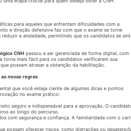
o uma etapa crucial para quem deseja obter a CNH.
icas para aqueles que enfrentam dificuldades com a
to e direção defensiva faz com que o exame se torne
a reduzir a ansiedade, permitindo que os candidatos se sin
lógico CNH
passou a ser gerenciada de forma digital, com
orna mais fácil para os candidatos verificarem sua
 que possam atrasar a obtenção da habilitação.
 as novas regras
tal que você esteja ciente de algumas dicas e pontos
rovação no exame prático:
nsito seguro e indispensável para a aprovação. O candidat
ros ao longo do percurso.
os com segurança e confiança. A familiaridade com o car
e possam oferecer riscos, como distrações ou desatençõ