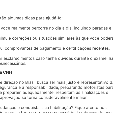
tão algumas dicas para ajudá-lo:
e você realmente percorre no dia a dia, incluindo paradas e
 simule correções ou situações similares às que você poder
ui comprovantes de pagamento e certificações recentes,
tar esclarecimentos caso tenha dúvidas durante o exame. Is
esnecessários.
 a CNH
direção no Brasil busca ser mais justo e representativo d
 segurança e a responsabilidade, preparando motoristas par
e preparam adequadamente, respeitam as sinalizações e
aprovação se torna consideravelmente maior.
udanças e conquistar sua habilitação? Fique atento aos
 e revise todo o processo necessário. Lembre-se de que