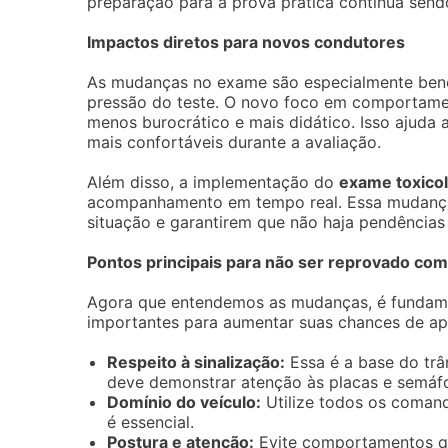
preparação para a prova prática continua send
Impactos diretos para novos condutores
As mudanças no exame são especialmente benéf
pressão do teste. O novo foco em comportamen
menos burocrático e mais didático. Isso ajuda 
mais confortáveis durante a avaliação.
Além disso, a implementação do
exame toxico
acompanhamento em tempo real. Essa mudança t
situação e garantirem que não haja pendências
Pontos principais para não ser reprovado com
Agora que entendemos as mudanças, é fundamen
importantes para aumentar suas chances de ap
Respeito à sinalização:
Essa é a base do trâ
deve demonstrar atenção às placas e semáfo
Domínio do veículo:
Utilize todos os comand
é essencial.
Postura e atenção:
Evite comportamentos qu