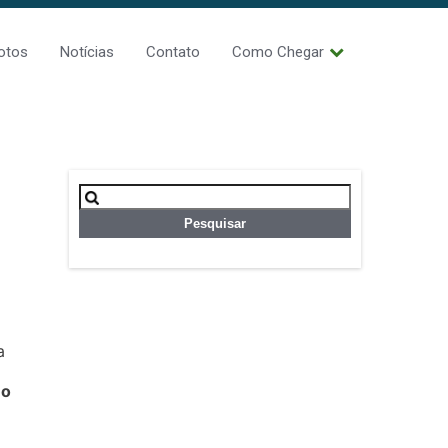
otos
Notícias
Contato
Como Chegar
Pesquisar
por:
a
 o