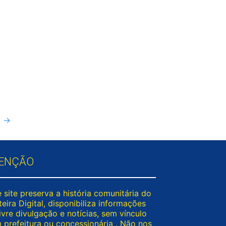
o
→
ENÇÃO
 site preserva a história comunitária do
eira Digital, disponibiliza informações
ivre divulgação e notícias, sem vínculo
 prefeitura ou concessionária . Não nos