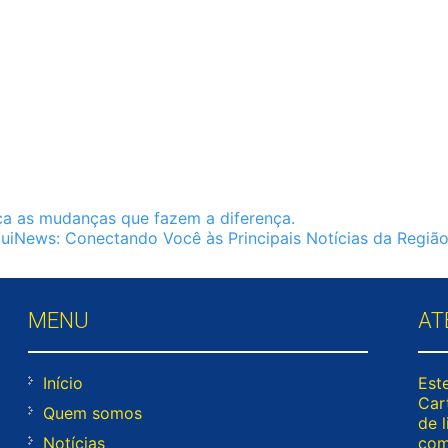
a as mudanças que fazem a diferença.
IjuiNews: Conectando Você às Principais Notícias da Regiã
MENU
AT
Início
Este
Cart
Quem somos
de l
Notícias
com