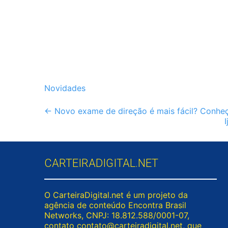
Novidades
Post
←
Novo exame de direção é mais fácil? Conheç
navigation
CARTEIRADIGITAL.NET
O CarteiraDigital.net é um projeto da
agência de conteúdo Encontra Brasil
Networks, CNPJ: 18.812.588/0001-07,
contato
contato@carteiradigital.net
, que