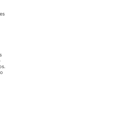
es
s
o
os.
ão