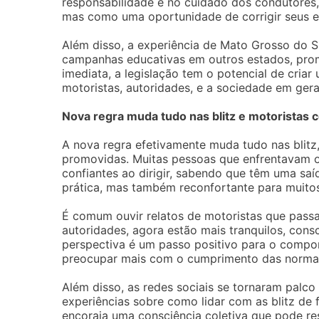
responsabilidade e no cuidado dos condutores,
mas como uma oportunidade de corrigir seus e
Além disso, a experiência de Mato Grosso do Su
campanhas educativas em outros estados, prom
imediata, a legislação tem o potencial de cria
motoristas, autoridades, e a sociedade em gera
Nova regra muda tudo nas blitz e motorista
A nova regra efetivamente muda tudo nas blit
promovidas. Muitas pessoas que enfrentavam o
confiantes ao dirigir, sabendo que têm uma saí
prática, mas também reconfortante para muitos
É comum ouvir relatos de motoristas que passa
autoridades, agora estão mais tranquilos, cons
perspectiva é um passo positivo para o compor
preocupar mais com o cumprimento das normas,
Além disso, as redes sociais se tornaram palc
experiências sobre como lidar com as blitz de 
encoraja uma consciência coletiva que pode res