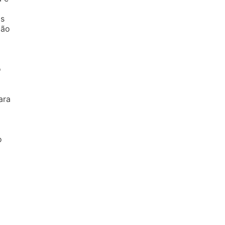
os
ção
o
ara
o