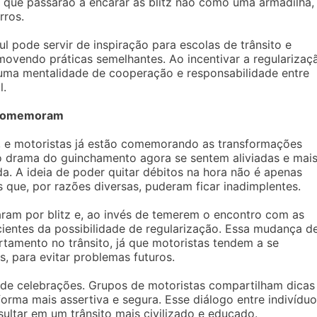
 que passarão a encarar as blitz não como uma armadilha,
rros.
l pode servir de inspiração para escolas de trânsito e
ovendo práticas semelhantes. Ao incentivar a regularizaç
r uma mentalidade de cooperação e responsabilidade entre
l.
s comemoram
z, e motoristas já estão comemorando as transformações
 drama do guinchamento agora se sentem aliviadas e mai
da. A ideia de poder quitar débitos na hora não é apenas
 que, por razões diversas, puderam ficar inadimplentes.
ram por blitz e, ao invés de temerem o encontro com as
cientes da possibilidade de regularização. Essa mudança d
tamento no trânsito, já que motoristas tendem a se
 para evitar problemas futuros.
o de celebrações. Grupos de motoristas compartilham dicas
forma mais assertiva e segura. Esse diálogo entre indivídu
ultar em um trânsito mais civilizado e educado.