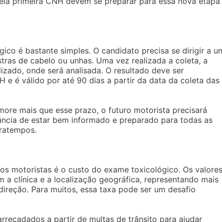
pela primeira CNH devem se preparar para essa nova etapa
ico é bastante simples. O candidato precisa se dirigir a u
stras de cabelo ou unhas. Uma vez realizada a coleta, a
izado, onde será analisada. O resultado deve ser
e é válido por até 90 dias a partir da data da coleta das
ore mais que esse prazo, o futuro motorista precisará
tância de estar bem informado e preparado para todas as
tratempos.
 motoristas é o custo do exame toxicológico. Os valore
a clínica e a localização geográfica, representando mais
direção. Para muitos, essa taxa pode ser um desafio
arrecadados a partir de multas de trânsito para ajudar