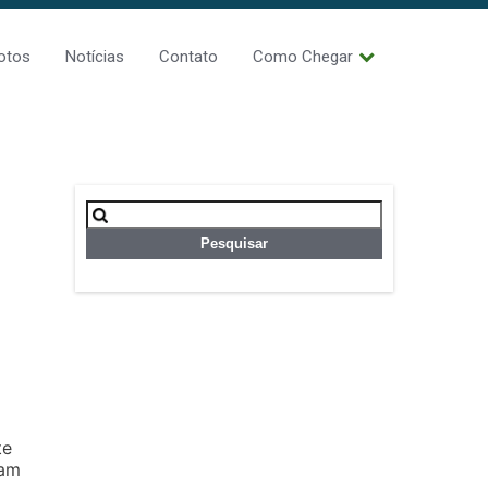
otos
Notícias
Contato
Como Chegar
Pesquisar
por:
te
jam