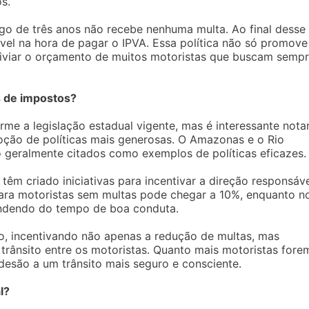
s.
go de três anos não recebe nenhuma multa. Ao final desse
vel na hora de pagar o IPVA. Essa política não só promove
liviar o orçamento de muitos motoristas que buscam semp
 de impostos?
me a legislação estadual vigente, mas é interessante nota
ção de políticas mais generosas. O Amazonas e o Rio
 geralmente citados como exemplos de políticas eficazes.
m criado iniciativas para incentivar a direção responsáve
ara motoristas sem multas pode chegar a 10%, enquanto n
endendo do tempo de boa conduta.
to, incentivando não apenas a redução de multas, mas
trânsito entre os motoristas. Quanto mais motoristas fore
esão a um trânsito mais seguro e consciente.
l?