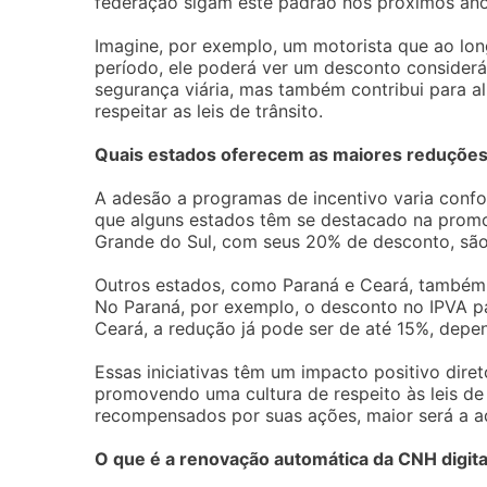
federação sigam este padrão nos próximos ano
Imagine, por exemplo, um motorista que ao lon
período, ele poderá ver um desconto considerá
segurança viária, mas também contribui para a
respeitar as leis de trânsito.
Quais estados oferecem as maiores reduções
A adesão a programas de incentivo varia confor
que alguns estados têm se destacado na promo
Grande do Sul, com seus 20% de desconto, são
Outros estados, como Paraná e Ceará, também tê
No Paraná, por exemplo, o desconto no IPVA p
Ceará, a redução já pode ser de até 15%, dep
Essas iniciativas têm um impacto positivo dire
promovendo uma cultura de respeito às leis de 
recompensados por suas ações, maior será a ad
O que é a renovação automática da CNH digita