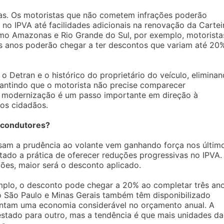
as. Os motoristas que não cometem infrações poderão
 no IPVA até facilidades adicionais na renovação da Cartei
mo Amazonas e Rio Grande do Sul, por exemplo, motorista
s anos poderão chegar a ter descontos que variam até 20
 Detran e o histórico do proprietário do veículo, elimina
rantindo que o motorista não precise comparecer
sa modernização é um passo importante em direção à
 dos cidadãos.
 condutores?
m a prudência ao volante vem ganhando força nos últim
ado a prática de oferecer reduções progressivas no IPVA.
ões, maior será o desconto aplicado.
plo, o desconto pode chegar a 20% ao completar três an
o São Paulo e Minas Gerais também têm disponibilizado
entam uma economia considerável no orçamento anual. A
stado para outro, mas a tendência é que mais unidades da