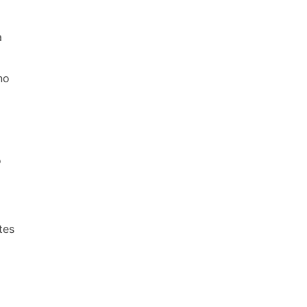
a
no
o
o
tes