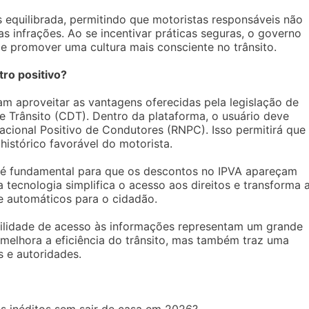
equilibrada, permitindo que motoristas responsáveis não
 infrações. Ao se incentivar práticas seguras, o governo
 e promover uma cultura mais consciente no trânsito.
tro positivo?
am aproveitar as vantagens oferecidas pela legislação de
de Trânsito (CDT). Dentro da plataforma, o usuário deve
acional Positivo de Condutores (RNPC). Isso permitirá que
istórico favorável do motorista.
 é fundamental para que os descontos no IPVA apareçam
tecnologia simplifica o acesso aos direitos e transforma 
 e automáticos para o cidadão.
acilidade de acesso às informações representam um grande
 melhora a eficiência do trânsito, mas também traz uma
s e autoridades.
s inéditos sem sair de casa em 2026?