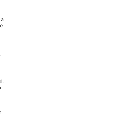
 a
re
r
l.
o
m