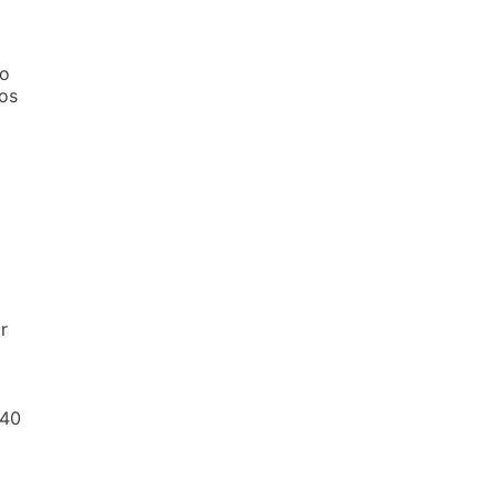
do
os
r
 40