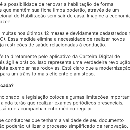
a possibilidade de renovar a habilitação de forma
tas que mantêm sua ficha limpa poderão, através de um
acional de Habilitação sem sair de casa. Imagine a economi
azer!
m multas nos últimos 12 meses e devidamente cadastrados 
C). Essa medida elimina a necessidade de realizar novos
a restrições de saúde relacionadas à condução.
ita diretamente pelo aplicativo da Carteira Digital de
is ágil e prático. Isso representa uma verdadeira revoluçã
ta exemplar nas rodovias. Está claro que a modernizaçã
ara um trânsito mais eficiente e amistoso.
icada?
cionado, a legislação coloca algumas limitações importan
ainda terão que realizar exames periódicos presenciais,
essário o acompanhamento médico regular.
que condutores que tenham a validade de seu documento
ão poderão utilizar o processo simplificado de renovação.