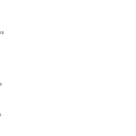
os
e
s