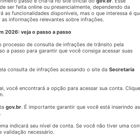
imeiro passo é criá-la no site oficial do
gov.br
. Esse
ode ser feita online ou presencialmente, dependendo da
á as funcionalidades disponíveis, mas o que interessa é qu
r as informações relevantes sobre infrações.
em 2026: veja o passo a passo
 processo de consulta de infrações de trânsito pela
o a passo para garantir que você consiga acessar suas
pela consulta de infrações acessando o site da
Secretaria
ial, você encontrará a opção para acessar sua conta. Cliqu
n.
nta
gov.br
. É importante garantir que você está inserindo as
.
tema indicará seu nível de conta. Se você não tiver uma con
e validação necessário.