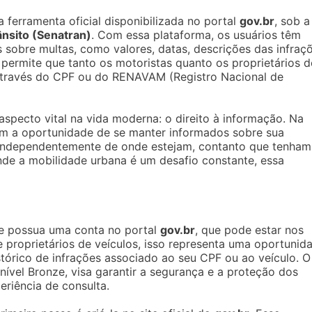
a ferramenta oficial disponibilizada no portal
gov.br
, sob a
ânsito (Senatran)
. Com essa plataforma, os usuários têm
 sobre multas, como valores, datas, descrições das infraç
permite que tanto os motoristas quanto os proprietários d
 através do CPF ou do RENAVAM (Registro Nacional de
aspecto vital na vida moderna: o direito à informação. Na
têm a oportunidade de se manter informados sobre sua
, independentemente de onde estejam, contanto que tenham
nde a mobilidade urbana é um desafio constante, essa
ue possua uma conta no portal
gov.br
, que pode estar nos
e proprietários de veículos, isso representa uma oportunid
tórico de infrações associado ao seu CPF ou ao veículo. O
ível Bronze, visa garantir a segurança e a proteção dos
eriência de consulta.