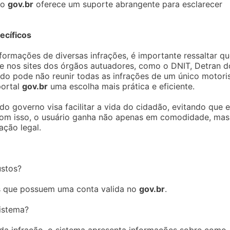
do
gov.br
oferece um suporte abrangente para esclarecer
ecíficos
nformações de diversas infrações, é importante ressaltar q
e nos sites dos órgãos autuadores, como o DNIT, Detran d
odo pode não reunir todas as infrações de um único motori
portal
gov.br
uma escolha mais prática e eficiente.
o governo visa facilitar a vida do cidadão, evitando que e
Com isso, o usuário ganha não apenas em comodidade, mas
ção legal.
ustos?
dos que possuem uma conta valida no
gov.br
.
istema?
a da infração, o sistema apresenta informações sobre como