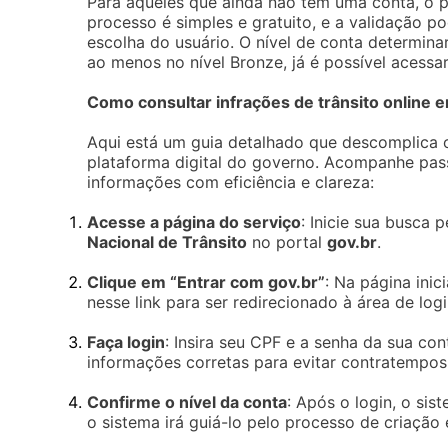
Para aqueles que ainda não têm uma conta, o pr
processo é simples e gratuito, e a validação p
escolha do usuário. O nível de conta determinar
ao menos no nível Bronze, já é possível acessa
Como consultar infrações de trânsito online 
Aqui está um guia detalhado que descomplica o
plataforma digital do governo. Acompanhe pass
informações com eficiência e clareza:
Acesse a página do serviço
: Inicie sua busca 
Nacional de Trânsito
no portal
gov.br
.
Clique em “Entrar com gov.br”
: Na página inic
nesse link para ser redirecionado à área de logi
Faça login
: Insira seu CPF e a senha da sua co
informações corretas para evitar contratempos
Confirme o nível da conta
: Após o login, o sis
o sistema irá guiá-lo pelo processo de criação 