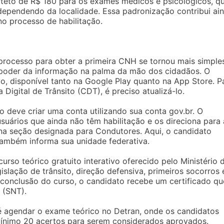
 teto de R$ 180 para os exames médicos e psicológicos, q
dependendo da localidade. Essa padronização contribui ai
no processo de habilitação.
 processo para obter a primeira CNH se tornou mais simple
o poder da informação na palma da mão dos cidadãos. O
, disponível tanto na Google Play quanto na App Store. P
 Digital de Trânsito (CDT), é preciso atualizá-lo.
io deve criar uma conta utilizando sua conta gov.br. O
usuários que ainda não têm habilitação e os direciona para 
na seção designada para Condutores. Aqui, o candidato
 também informa sua unidade federativa.
urso teórico gratuito interativo oferecido pelo Ministério 
islação de trânsito, direção defensiva, primeiros socorros 
conclusão do curso, o candidato recebe um certificado qu
 (SNT).
 agendar o exame teórico no Detran, onde os candidatos
ínimo 20 acertos para serem considerados aprovados.