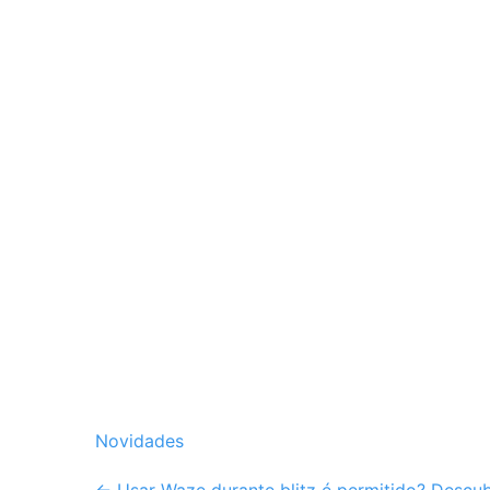
Novidades
←
Usar Waze durante blitz é permitido? Descubr