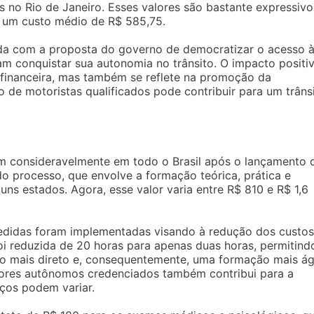
 no Rio de Janeiro. Esses valores são bastante expressivo
a um custo médio de R$ 585,75.
ada com a proposta do governo de democratizar o acesso 
am conquistar sua autonomia no trânsito. O impacto positi
 financeira, mas também se reflete na promoção da
 de motoristas qualificados pode contribuir para um trâns
am consideravelmente em todo o Brasil após o lançamento 
 do processo, que envolve a formação teórica, prática e
uns estados. Agora, esse valor varia entre R$ 810 e R$ 1,6
medidas foram implementadas visando à redução dos custos
oi reduzida de 20 horas para apenas duas horas, permitind
mais direto e, consequentemente, uma formação mais ági
rutores autônomos credenciados também contribui para a
iços podem variar.