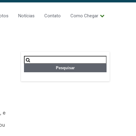
otos
Notícias
Contato
Como Chegar
Pesquisar
por:
, e
nou