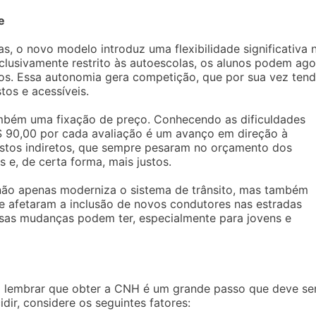
e
as, o novo modelo introduz uma flexibilidade significativa 
xclusivamente restrito às autoescolas, os alunos podem ago
os. Essa autonomia gera competição, que por sua vez ten
tos e acessíveis.
mbém uma fixação de preço. Conhecendo as dificuldades
R$ 90,00 por cada avaliação é um avanço em direção à
ustos indiretos, que sempre pesaram no orçamento dos
s e, de certa forma, mais justos.
 não apenas moderniza o sistema de trânsito, mas também
te afetaram a inclusão de novos condutores nas estradas
essas mudanças podem ter, especialmente para jovens e
H
 lembrar que obter a CNH é um grande passo que deve se
ir, considere os seguintes fatores: