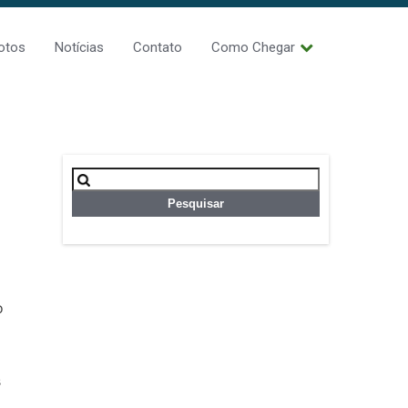
otos
Notícias
Contato
Como Chegar
Pesquisar
por:
o
s