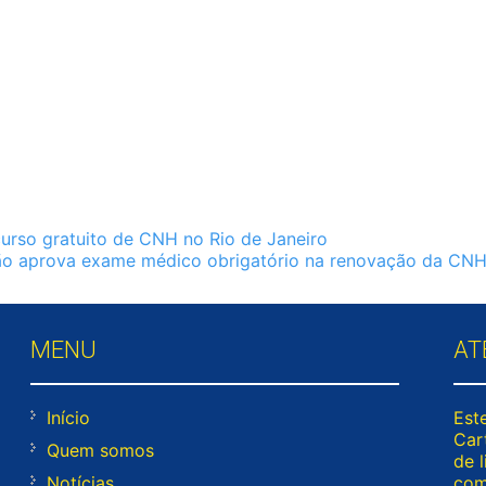
rso gratuito de CNH no Rio de Janeiro
o aprova exame médico obrigatório na renovação da CN
MENU
AT
Início
Este
Cart
Quem somos
de l
Notícias
com