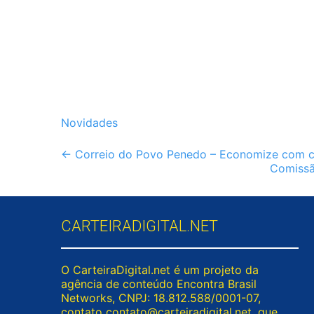
Novidades
Post
←
Correio do Povo Penedo – Economize com cu
Comissã
navigation
CARTEIRADIGITAL.NET
O CarteiraDigital.net é um projeto da
agência de conteúdo Encontra Brasil
Networks, CNPJ: 18.812.588/0001-07,
contato
contato@carteiradigital.net
, que