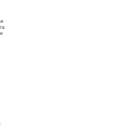
na
ra
de
r