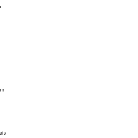
o
em
ais