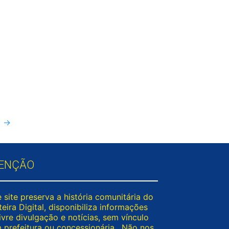
H
→
ENÇÃO
 site preserva a história comunitária do
eira Digital, disponibiliza informações
ivre divulgação e notícias, sem vínculo
 prefeitura ou concessionária . Não nos