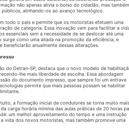
rmação não apenas alivia o bolso do cidadão, mas també
públicos, alinhando-os ao avanço tecnológico.
 em todo o país e permite que os motoristas efetuem uma
ração de categoria. Essa inovação vem para facilitar a vid
os essenciais sem a necessidade de se deslocar até uma
ão surge como uma aliada na promoção da eficiência, e
e beneficiarão anualmente dessas alterações.
presso
ão do Detran-SP, destaca que o novo modelo de habilitaç
erecendo-lhe mais liberdade de escolha. Essa abordagem
issão do documento impresso, que sempre foi um entrave
tecnologias permite que mais pessoas possam se habilitar
imitante.
tuito, a formação inicial de condutores se torna muito mai
 da carga horária mínima das aulas práticas de 20 horas p
dade: um melhor aproveitamento do tempo e uma instrução
ta a vida dos novos motoristas, mas também promove uma