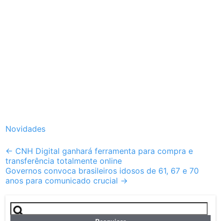
Novidades
Post
←
CNH Digital ganhará ferramenta para compra e
transferência totalmente online
navigation
Governos convoca brasileiros idosos de 61, 67 e 70
anos para comunicado crucial
→
Pesquisar
por: