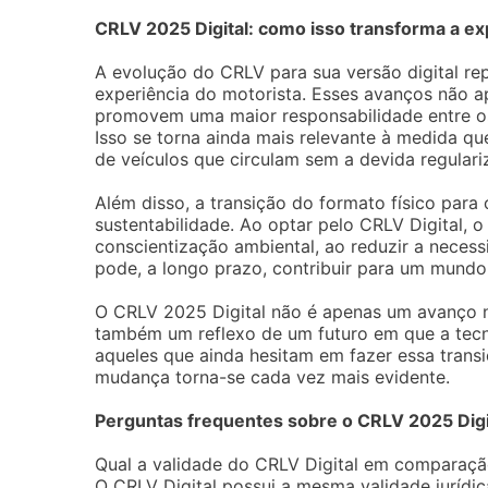
CRLV 2025 Digital: como isso transforma a ex
A evolução do CRLV para sua versão digital re
experiência do motorista. Esses avanços não a
promovem uma maior responsabilidade entre os
Isso se torna ainda mais relevante à medida q
de veículos que circulam sem a devida regulari
Além disso, a transição do formato físico par
sustentabilidade. Ao optar pelo CRLV Digital, 
conscientização ambiental, ao reduzir a nece
pode, a longo prazo, contribuir para um mundo
O CRLV 2025 Digital não é apenas um avanço 
também um reflexo de um futuro em que a tecno
aqueles que ainda hesitam em fazer essa transiç
mudança torna-se cada vez mais evidente.
Perguntas frequentes sobre o CRLV 2025 Digi
Qual a validade do CRLV Digital em comparaçã
O CRLV Digital possui a mesma validade jurídi