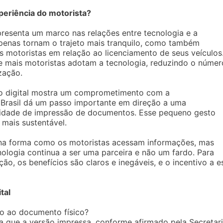
periência do motorista?
presenta um marco nas relações entre tecnologia e a
penas tornam o trajeto mais tranquilo, como também
 motoristas em relação ao licenciamento de seus veículos
ue mais motoristas adotam a tecnologia, reduzindo o númer
zação.
a o digital mostra um comprometimento com a
o Brasil dá um passo importante em direção a uma
ssidade de impressão de documentos. Esse pequeno gesto
 mais sustentável.
na forma como os motoristas acessam informações, mas
logia continua a ser uma parceira e não um fardo. Para
ão, os benefícios são claros e inegáveis, e o incentivo a e
tal
o ao documento físico?
ca que a versão impressa, conforme afirmado pela Secretar