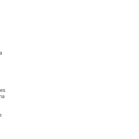
o
a
ões
na
e