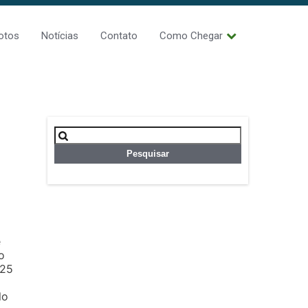
otos
Notícias
Contato
Como Chegar
Pesquisar
por:
e
o
025
o
lo