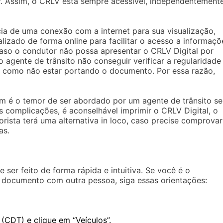
ar. Assim, o CRLV está sempre acessível, independentement
cia de uma conexão com a internet para sua visualização,
izado de forma online para facilitar o acesso a informaçõ
caso o condutor não possa apresentar o CRLV Digital por
o agente de trânsito não conseguir verificar a regularidade
ado como não estar portando o documento. Por essa razão,
am é o temor de ser abordado por um agente de trânsito s
 complicações, é aconselhável imprimir o CRLV Digital, o
orista terá uma alternativa in loco, caso precise comprovar
as.
er feito de forma rápida e intuitiva. Se você é o
 o documento com outra pessoa, siga essas orientações:
 (CDT) e clique em “Veículos”.