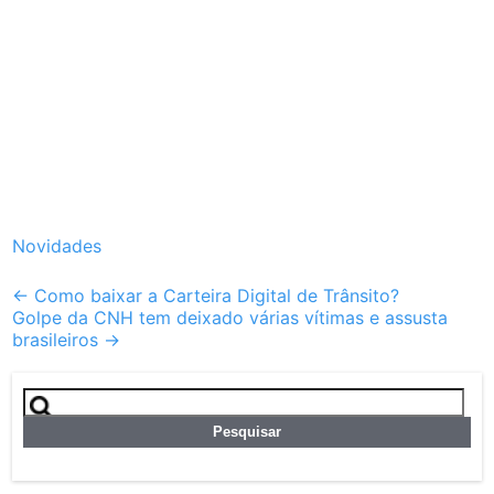
Novidades
Post
←
Como baixar a Carteira Digital de Trânsito?
Golpe da CNH tem deixado várias vítimas e assusta
navigation
brasileiros
→
Pesquisar
por: