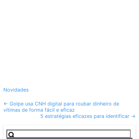
Novidades
Post
←
Golpe usa CNH digital para roubar dinheiro de
vítimas de forma fácil e eficaz
navigation
5 estratégias eficazes para identificar
→
Pesquisar
por: