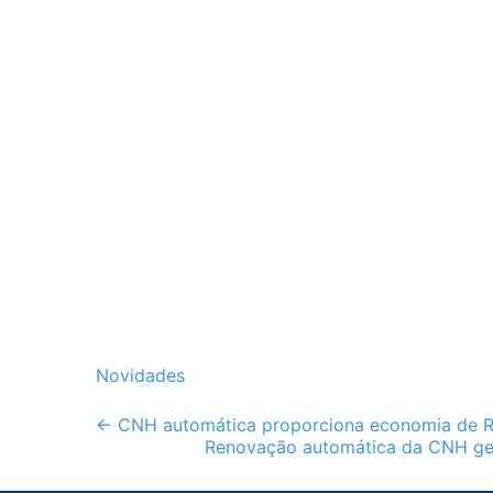
Novidades
Post
←
CNH automática proporciona economia de R$ 1
Renovação automática da CNH gera
navigation