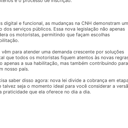
térios e o processo de inscrição.
is digital e funcional, as mudanças na CNH demonstram u
o dos serviços públicos. Essa nova legislação não apenas
era os motoristas, permitindo que façam escolhas
ilitação.
al, vêm para atender uma demanda crescente por soluções
ntal que todos os motoristas fiquem atentos às novas regra
o apenas a sua habilitação, mas também contribuindo para
m nosso país.
isa saber disso agora: nova lei divide a cobrança em etap
e talvez seja o momento ideal para você considerar a vers
 praticidade que ela oferece no dia a dia.