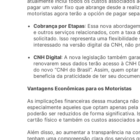
atualmente inclui todos os custos associados
pagar um valor fixo que abrange desde a reali
motoristas agora terão a opción de pagar sepa
Cobrança por Etapas
: Essa nova abordagem 
e outros serviços relacionados, com a taxa
solicitado. Isso representa uma flexibilidade
interessado na versão digital da CNH, não p
CNH Digital
: A nova legislação também gara
renovarem seus dados terão acesso à CNH Digi
do novo “CNH do Brasil”. Assim, quem optar
beneficia da praticidade de ter seu docume
Vantagens Econômicas para os Motoristas
As implicações financeiras dessa mudança não
especialmente aqueles que optam apenas pela v
poderão ser reduzidos de forma significativa. 
cartão físico e também os custos associados a
Além disso, ao aumentar a transparência na co
tenham uma compreensão clara dos serviços q