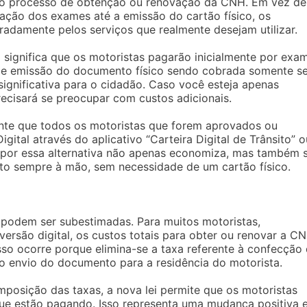
 ao processo de obtenção ou renovação da CNH. Em vez de
zação dos exames até a emissão do cartão físico, os
radamente pelos serviços que realmente desejam utilizar.
significa que os motoristas pagarão inicialmente por exa
 de emissão do documento físico sendo cobrada somente s
 significativa para o cidadão. Caso você esteja apenas
recisará se preocupar com custos adicionais.
nte que todos os motoristas que forem aprovados ou
tal através do aplicativo “Carteira Digital de Trânsito” o
 por essa alternativa não apenas economiza, mas também 
nto sempre à mão, sem necessidade de um cartão físico.
 podem ser subestimadas. Para muitos motoristas,
ersão digital, os custos totais para obter ou renovar a C
Isso ocorre porque elimina-se a taxa referente à confecção
o envio do documento para a residência do motorista.
mposição das taxas, a nova lei permite que os motoristas
ue estão pagando. Isso representa uma mudança positiva 