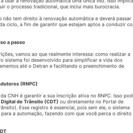
 a usar a renovação automática uma única vez. Isso implic
r o processo tradicional, que inclui mais burocracia.
po não tem direito à renovação automática e deverá passar
da ciclo, a fim de garantir que estejam aptos a conduzir c
so a passo
rições, vamos ao que realmente interessa: como realizar a
sistema foi desenvolvido para simplificar a vida dos
amentos até o Detran e facilitando o preenchimento de
ondutores (RNPC)
da CNH é garantir a sua inscrição ativa no RNPC. Isso po
 Digital de Trânsito (CDT)
ou diretamente no Portal de
ânsito). Esse registro é essencial, pois sem ele, o sistema
s para a automação, fazendo com que você perca o direito
CDT