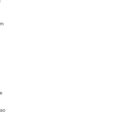
a
om
de
 ao