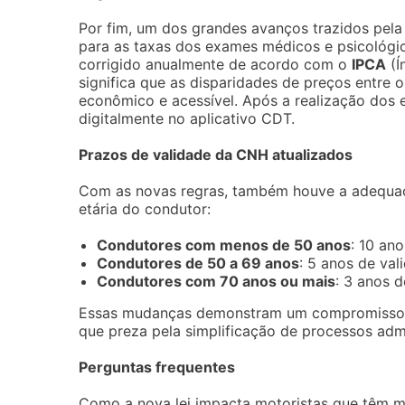
Por fim, um dos grandes avanços trazidos pela
para as taxas dos exames médicos e psicológico
corrigido anualmente de acordo com o
IPCA
(Í
significa que as disparidades de preços entre
econômico e acessível. Após a realização dos 
digitalmente no aplicativo CDT.
Prazos de validade da CNH atualizados
Com as novas regras, também houve a adequaç
etária do condutor:
Condutores com menos de 50 anos
: 10 ano
Condutores de 50 a 69 anos
: 5 anos de val
Condutores com 70 anos ou mais
: 3 anos d
Essas mudanças demonstram um compromisso 
que preza pela simplificação de processos admi
Perguntas frequentes
Como a nova lei impacta motoristas que têm mú