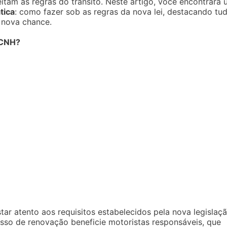
itam as regras do trânsito. Neste artigo, você encontrará
tica
: como fazer sob as regras da nova lei, destacando tu
 nova chance.
 CNH?
star atento aos requisitos estabelecidos pela nova legislaçã
cesso de renovação beneficie motoristas responsáveis, que