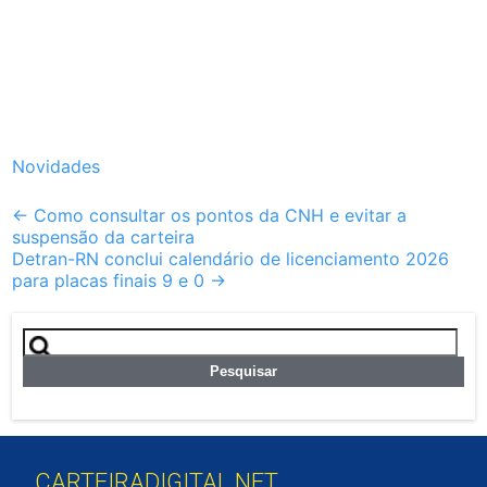
Novidades
Post
←
Como consultar os pontos da CNH e evitar a
suspensão da carteira
navigation
Detran-RN conclui calendário de licenciamento 2026
para placas finais 9 e 0
→
Pesquisar
por:
CARTEIRADIGITAL.NET