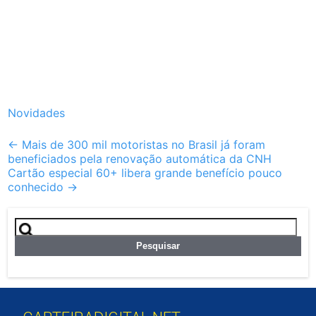
Novidades
Post
←
Mais de 300 mil motoristas no Brasil já foram
beneficiados pela renovação automática da CNH
navigation
Cartão especial 60+ libera grande benefício pouco
conhecido
→
Pesquisar
por: