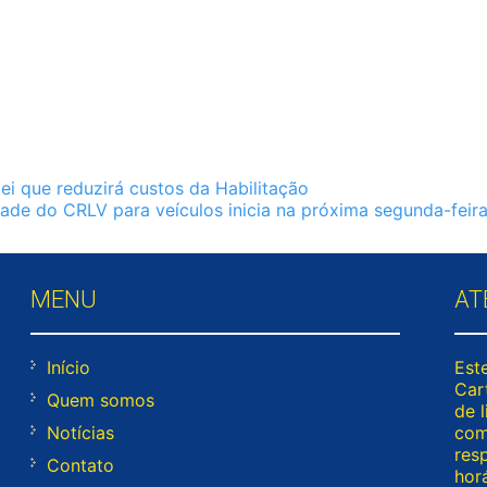
i que reduzirá custos da Habilitação
ade do CRLV para veículos inicia na próxima segunda-feir
MENU
AT
Início
Este
Cart
Quem somos
de l
Notícias
com
res
Contato
horá