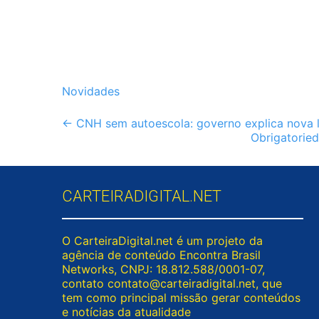
Novidades
Post
←
CNH sem autoescola: governo explica nova le
Obrigatoried
navigation
CARTEIRADIGITAL.NET
O CarteiraDigital.net é um projeto da
agência de conteúdo Encontra Brasil
Networks, CNPJ: 18.812.588/0001-07,
contato
contato@carteiradigital.net
, que
tem como principal missão gerar conteúdos
e notícias da atualidade