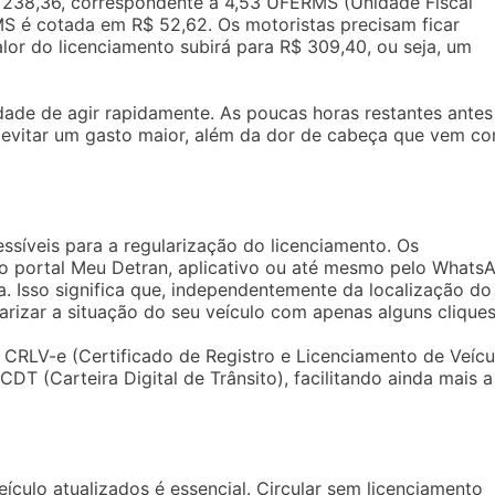
 238,36, correspondente a 4,53 UFERMS (Unidade Fiscal
S é cotada em R$ 52,62. Os motoristas precisam ficar
lor do licenciamento subirá para R$ 309,40, ou seja, um
dade de agir rapidamente. As poucas horas restantes antes
 evitar um gasto maior, além da dor de cabeça que vem c
essíveis para a regularização do licenciamento. Os
lo portal Meu Detran, aplicativo ou até mesmo pelo Whats
a. Isso significa que, independentemente da localização do
larizar a situação do seu veículo com apenas alguns cliques
CRLV-e (Certificado de Registro e Licenciamento de Veícu
 CDT (Carteira Digital de Trânsito), facilitando ainda mais a
culo atualizados é essencial. Circular sem licenciamento