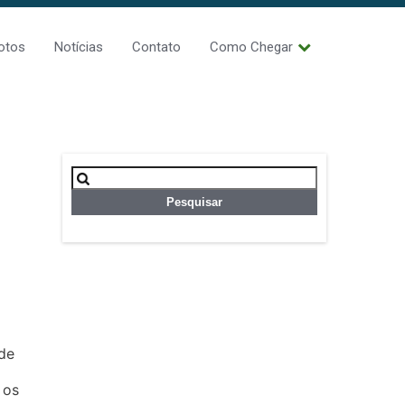
otos
Notícias
Contato
Como Chegar
Pesquisar
por:
 de
 os