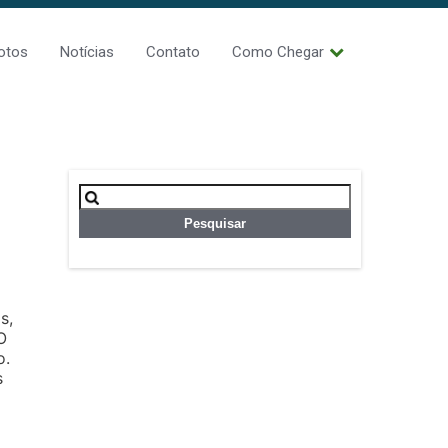
otos
Notícias
Contato
Como Chegar
Pesquisar
por:
s,
O
o.
s