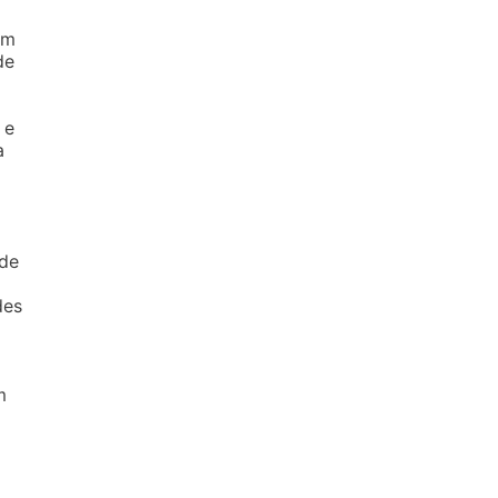
em
de
 e
a
 de
des
m