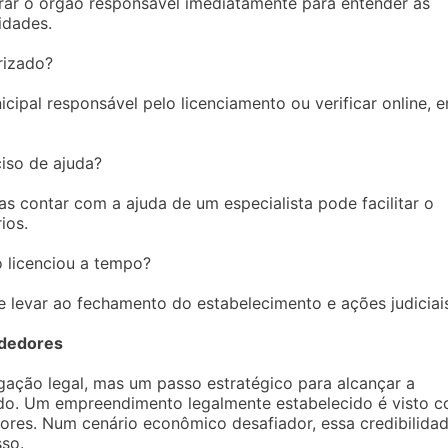
rar o órgão responsável imediatamente para entender as
idades.
rizado?
cipal responsável pelo licenciamento ou verificar online, 
ciso de ajuda?
as contar com a ajuda de um especialista pode facilitar o
ios.
 licenciou a tempo?
e levar ao fechamento do estabelecimento e ações judiciai
ndedores
ação legal, mas um passo estratégico para alcançar a
do. Um empreendimento legalmente estabelecido é visto 
idores. Num cenário econômico desafiador, essa credibilida
sso.