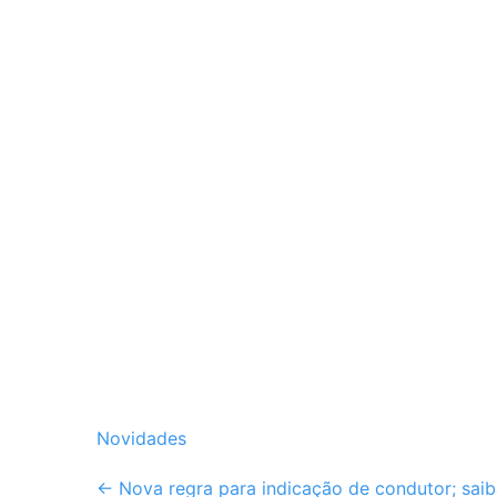
Novidades
Post
←
Nova regra para indicação de condutor; sai