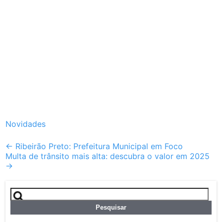
Novidades
Post
←
Ribeirão Preto: Prefeitura Municipal em Foco
Multa de trânsito mais alta: descubra o valor em 2025
navigation
→
Pesquisar
por: