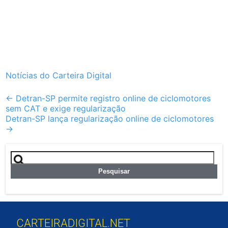
Notícias do Carteira Digital
Post
←
Detran-SP permite registro online de ciclomotores
sem CAT e exige regularização
navigation
Detran-SP lança regularização online de ciclomotores
→
Pesquisar
por:
CARTEIRADIGITAL.NET