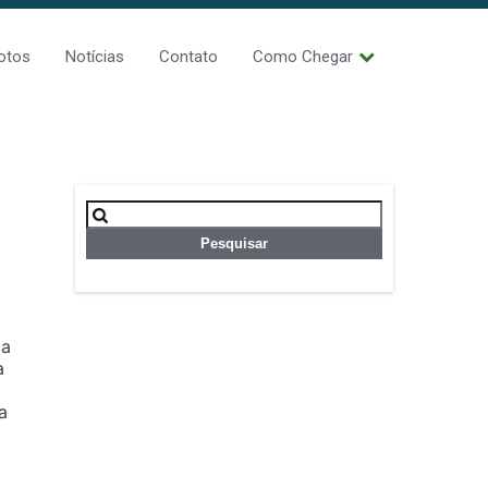
otos
Notícias
Contato
Como Chegar
Pesquisar
por:
 a
a
a