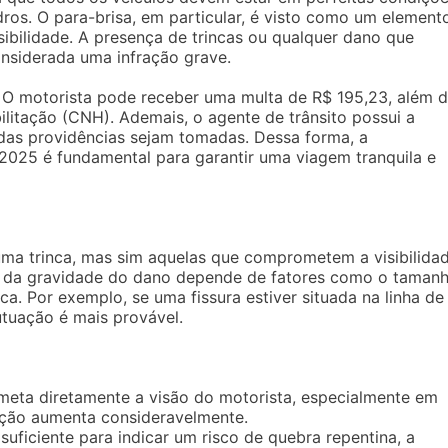
idros. O para-brisa, em particular, é visto como um element
sibilidade. A presença de trincas ou qualquer dano que
nsiderada uma infração grave.
a. O motorista pode receber uma multa de R$ 195,23, além 
litação (CNH). Ademais, o agente de trânsito possui a
idas providências sejam tomadas. Dessa forma, a
 2025 é fundamental para garantir uma viagem tranquila e
 uma trinca, mas sim aquelas que comprometem a visibilida
ção da gravidade do dano depende de fatores como o tamanh
a. Por exemplo, se uma fissura estiver situada na linha de
utuação é mais provável.
meta diretamente a visão do motorista, especialmente em
uação aumenta consideravelmente.
 suficiente para indicar um risco de quebra repentina, a