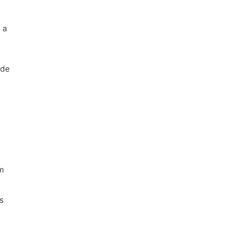
 a
 de
am
s