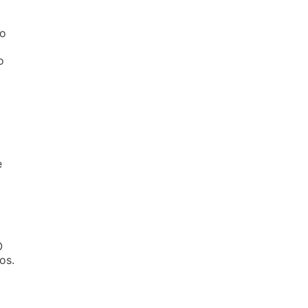
lo
o
e
O
os.