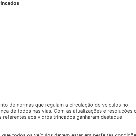
trincados
unto de normas que regulam a circulação de veículos no
rança de todos nas vias. Com as atualizações e resoluções 
is referentes aos vidros trincados ganharam destaque
a que todos os veículos devem estar em perfeitas condiçõ