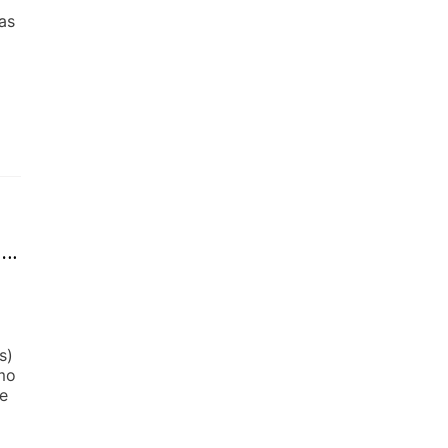
as
mo
s)
omo
de