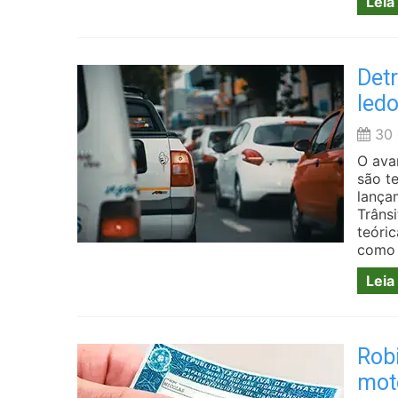
Leia
Detr
ledo
30 
O ava
são t
lança
Trâns
teóric
como 
Leia
Rob
mot