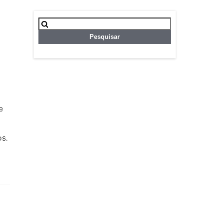
Pesquisar
por:
e
os.