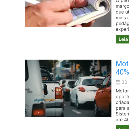
O ped
março
que u
mais 
pedág
experi
Leia
Mot
40%
con
30 
Motor
oport
criad
para 
Siste
até 4