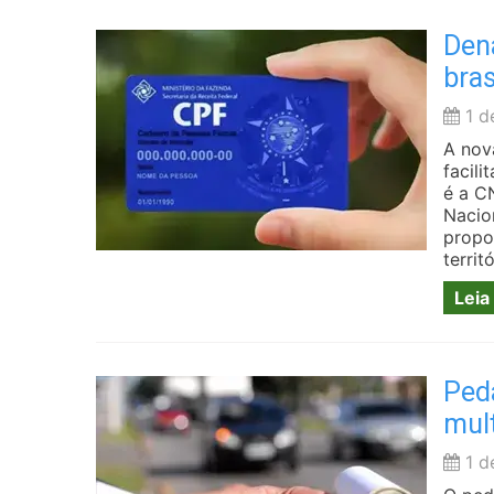
Den
bras
1 d
A nov
facili
é a C
Nacio
propo
territ
Leia
Ped
mul
1 d