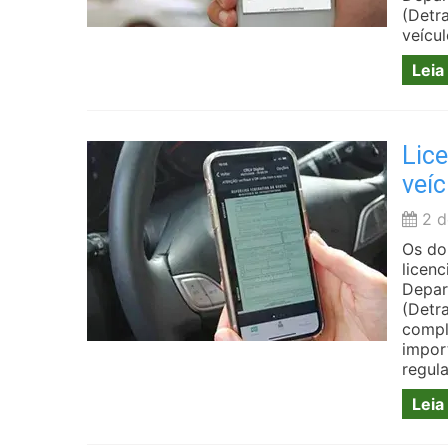
(Detra
veícul
Leia
Lic
veíc
2 d
Os do
licenc
Depar
(Detr
compl
impor
regula
Leia