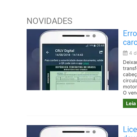
NOVIDADES
Erro
car
4 d
Deixa
trans
cabeç
circu
motor
O ven
Leia
Lice