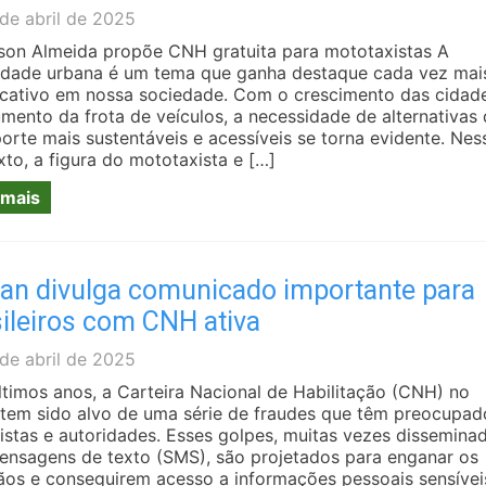
de abril de 2025
son Almeida propõe CNH gratuita para mototaxistas A
idade urbana é um tema que ganha destaque cada vez mai
ficativo em nossa sociedade. Com o crescimento das cidad
umento da frota de veículos, a necessidade de alternativas
porte mais sustentáveis e acessíveis se torna evidente. Nes
xto, a figura do mototaxista e […]
 mais
ran divulga comunicado importante para
ileiros com CNH ativa
de abril de 2025
ltimos anos, a Carteira Nacional de Habilitação (CNH) no
l tem sido alvo de uma série de fraudes que têm preocupad
istas e autoridades. Esses golpes, muitas vezes dissemina
ensagens de texto (SMS), são projetados para enganar os
ãos e conseguirem acesso a informações pessoais sensívei