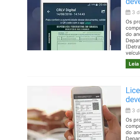
dev
3 d
Os pr
compr
do an
Depar
(Detra
veícul
Leia
Lice
dev
3 d
Os pr
compr
do an
Depar