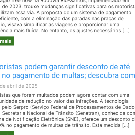
ágio free flow na Rodovia Rio-Santos, implementado em
 de 2023, trouxe mudanças significativas para os motorist
tilizam essa via. A proposta de um sistema de pagamento
eficiente, com a eliminação das paradas nas praças de
io, visava simplificar as viagens e proporcionar uma
ência mais fluída. No entanto, os ajustes necessários […]
 mais
oristas podem garantir desconto de até
 no pagamento de multas; descubra co
quistar
de abril de 2025
istas que foram multados podem agora contar com uma
unidade de redução no valor das infrações. A tecnologia
a pelo Serpro (Serviço Federal de Processamentos de Dado
a Secretaria Nacional de Trânsito (Senetran), conhecida c
ma de Notificação Eletrônica (SNE), oferece um desconto 
0% no pagamento de multas de trânsito. Esta medida […]