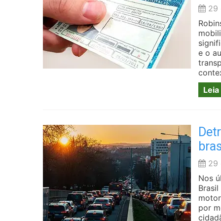
29 
Robin
mobil
signi
e o a
trans
conte
Leia
Det
bras
29 
Nos ú
Brasi
motor
por m
cidad