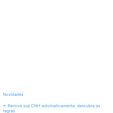
Novidades
Post
←
Renove sua CNH automaticamente; descubra as
regras
navigation