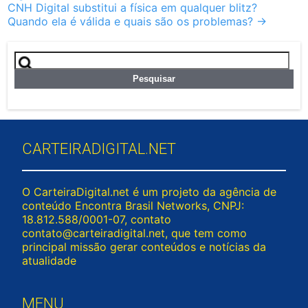
CNH Digital substitui a física em qualquer blitz?
Quando ela é válida e quais são os problemas?
→
Pesquisar
por:
CARTEIRADIGITAL.NET
O CarteiraDigital.net é um projeto da agência de
conteúdo Encontra Brasil Networks, CNPJ:
18.812.588/0001-07, contato
contato@carteiradigital.net
, que tem como
principal missão gerar conteúdos e notícias da
atualidade
MENU