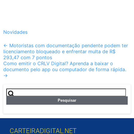
Novidades
Post
←
Motoristas com documentação pendente podem ter
licenciamento bloqueado e enfrentar multa de R$
navigation
293,47 com 7 pontos
Como emitir o CRLV Digital? Aprenda a baixar o
documento pelo app ou computador de forma rápida.
→
Pesquisar
por:
CARTEIRADIGITAL.NET