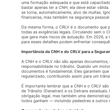
uma formação adequada e que está capacitado p
bastar apenas ter a CNH; ela deve estar válida.
se torna, automaticamente, alvo de multas. Ig
financeiras, mas também na segurança pessoal 
Da mesma forma, o CRLV é o documento que pr
todas as exigências legais. Circulando sem o C
que gera mais riscos de autuação. Em 2026, a l
para esses detalhes podem enfrentar consequê
Importância da CNH e do CRLV para a Seguran
A CNH e o CRLV não são apenas documentos; 
responsabilidade no trânsito. Quando um motor
documentos é fundamental. Eles garantem que o 
regularizado, contribuindo assim para um trâns
É importante lembrar que a CNH e o CRLV são 
de Trânsito (Denatran) e os Detrans estaduai
obrigação legal, mas também uma demonstração
todos ganham — incluindo pedestres e outros m