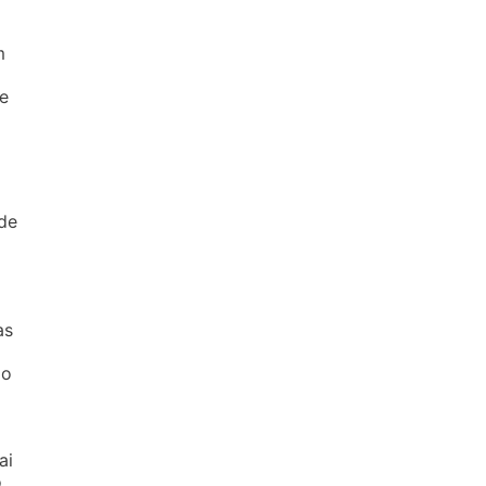
m
se
ode
as
do
ai
.