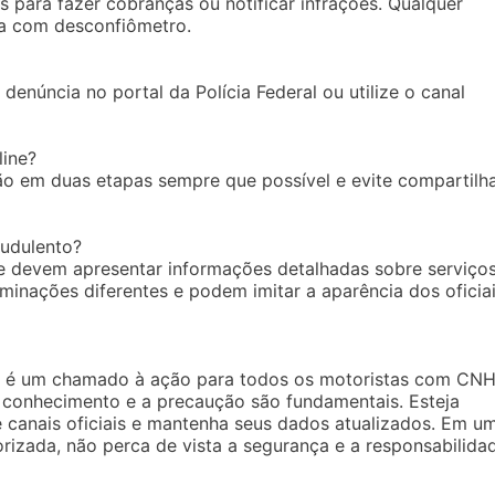
s para fazer cobranças ou notificar infrações. Qualquer
da com desconfiômetro.
denúncia no portal da Polícia Federal ou utilize o canal
ine?
ção em duas etapas sempre que possível e evite compartilh
audulento?
” e devem apresentar informações detalhadas sobre serviço
rminações diferentes e podem imitar a aparência dos oficiai
ral é um chamado à ação para todos os motoristas com CN
 o conhecimento e a precaução são fundamentais. Esteja
 canais oficiais e mantenha seus dados atualizados. Em u
rizada, não perca de vista a segurança e a responsabilida