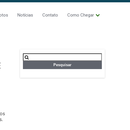
otos
Notícias
Contato
Como Chegar
Pesquisar
por:
E
sos
s.