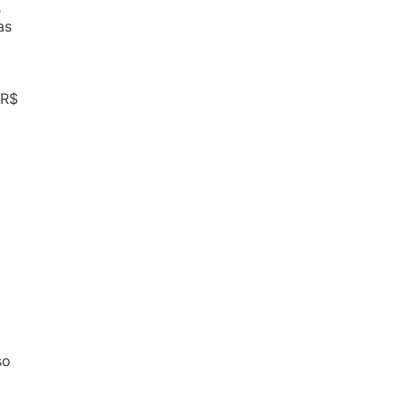
s
as
 R$
so