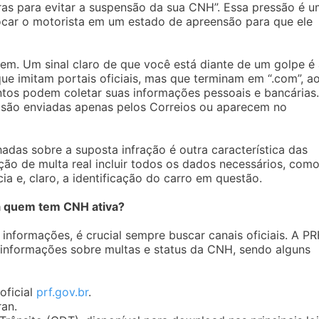
s para evitar a suspensão da sua CNH”. Essa pressão é 
locar o motorista em um estado de apreensão para que ele
gem. Um sinal claro de que você está diante de um golpe é
que imitam portais oficiais, mas que terminam em “.com”, a
lentos podem coletar suas informações pessoais e bancárias
is são enviadas apenas pelos Correios ou aparecem no
hadas sobre a suposta infração é outra característica das
ção de multa real incluir todos os dados necessários, com
a e, claro, a identificação do carro em questão.
ra quem tem CNH ativa?
 informações, é crucial sempre buscar canais oficiais. A PR
e informações sobre multas e status da CNH, sendo alguns
oficial
prf.gov.br
.
ran.