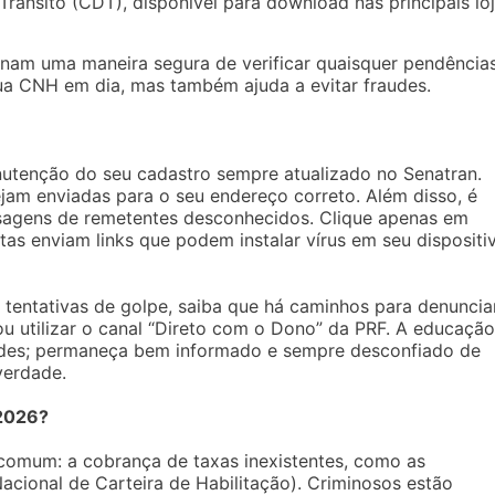
e Trânsito (CDT), disponível para download nas principais lo
onam uma maneira segura de verificar quaisquer pendência
ua CNH em dia, mas também ajuda a evitar fraudes.
tenção do seu cadastro sempre atualizado no Senatran.
ejam enviadas para o seu endereço correto. Além disso, é
nsagens de remetentes desconhecidos. Clique apenas em
tas enviam links que podem instalar vírus em seu dispositi
 tentativas de golpe, saiba que há caminhos para denunciar
ou utilizar o canal “Direto com o Dono” da PRF. A educação
audes; permaneça bem informado e sempre desconfiado de
verdade.
2026?
omum: a cobrança de taxas inexistentes, como as
cional de Carteira de Habilitação). Criminosos estão