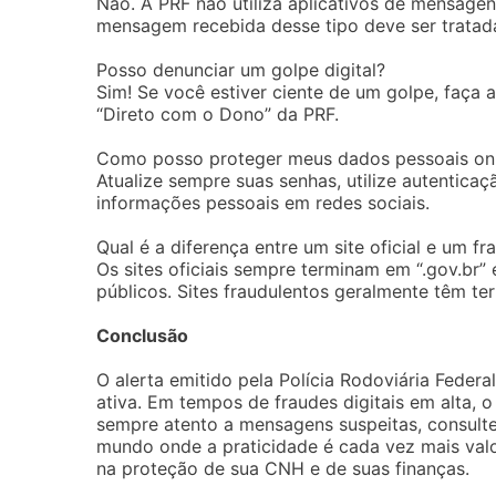
Não. A PRF não utiliza aplicativos de mensagen
mensagem recebida desse tipo deve ser trata
Posso denunciar um golpe digital?
Sim! Se você estiver ciente de um golpe, faça a 
“Direto com o Dono” da PRF.
Como posso proteger meus dados pessoais onl
Atualize sempre suas senhas, utilize autentica
informações pessoais em redes sociais.
Qual é a diferença entre um site oficial e um fr
Os sites oficiais sempre terminam em “.gov.br
públicos. Sites fraudulentos geralmente têm te
Conclusão
O alerta emitido pela Polícia Rodoviária Fede
ativa. Em tempos de fraudes digitais em alta,
sempre atento a mensagens suspeitas, consulte
mundo onde a praticidade é cada vez mais valo
na proteção de sua CNH e de suas finanças.