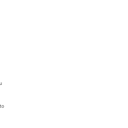
a
u
to