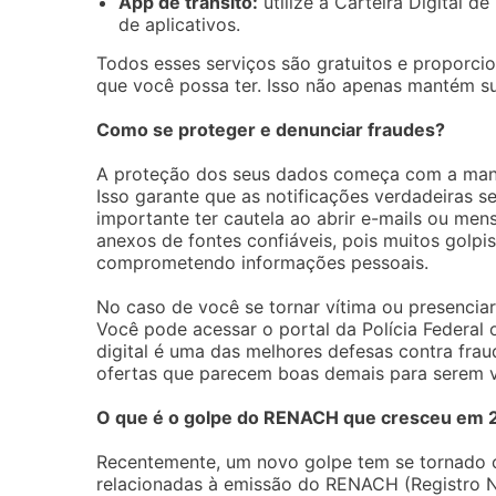
App de trânsito:
utilize a Carteira Digital d
de aplicativos.
Todos esses serviços são gratuitos e proporci
que você possa ter. Isso não apenas mantém s
Como se proteger e denunciar fraudes?
A proteção dos seus dados começa com a manu
Isso garante que as notificações verdadeiras s
importante ter cautela ao abrir e-mails ou me
anexos de fontes confiáveis, pois muitos golpis
comprometendo informações pessoais.
No caso de você se tornar vítima ou presenciar
Você pode acessar o portal da Polícia Federal 
digital é uma das melhores defesas contra fr
ofertas que parecem boas demais para serem 
O que é o golpe do RENACH que cresceu em 
Recentemente, um novo golpe tem se tornado c
relacionadas à emissão do RENACH (Registro Na