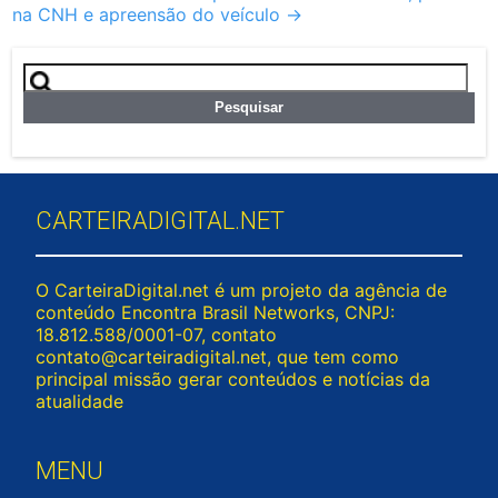
na CNH e apreensão do veículo
→
Pesquisar
por:
CARTEIRADIGITAL.NET
O CarteiraDigital.net é um projeto da agência de
conteúdo Encontra Brasil Networks, CNPJ:
18.812.588/0001-07, contato
contato@carteiradigital.net
, que tem como
principal missão gerar conteúdos e notícias da
atualidade
MENU