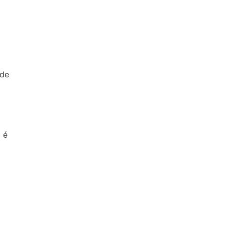
 de
 é