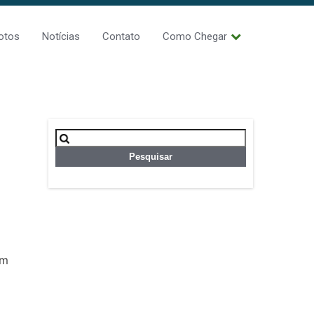
otos
Notícias
Contato
Como Chegar
Pesquisar
por:
em
o