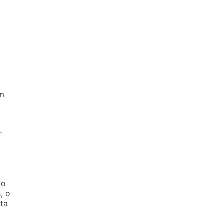
i
om
r
ão
, o
ta