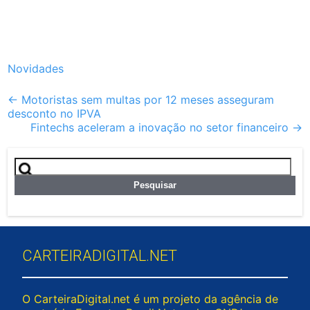
Novidades
Post
←
Motoristas sem multas por 12 meses asseguram
desconto no IPVA
navigation
Fintechs aceleram a inovação no setor financeiro
→
Pesquisar
por:
CARTEIRADIGITAL.NET
O CarteiraDigital.net é um projeto da agência de