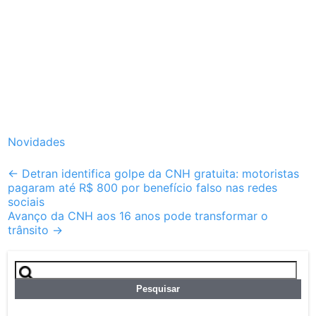
Novidades
Post
←
Detran identifica golpe da CNH gratuita: motoristas
pagaram até R$ 800 por benefício falso nas redes
navigation
sociais
Avanço da CNH aos 16 anos pode transformar o
trânsito
→
Pesquisar
por: