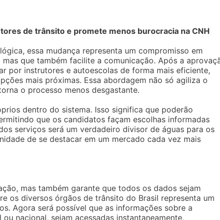
rutores de trânsito e promete menos burocracia na CNH
ológica, essa mudança representa um compromisso em
l, mas que também facilite a comunicação. Após a aprovaç
 por instrutores e autoescolas de forma mais eficiente,
 opções mais próximas. Essa abordagem não só agiliza o
torna o processo menos desgastante.
óprios dentro do sistema. Isso significa que poderão
 permitindo que os candidatos façam escolhas informadas
e dos serviços será um verdadeiro divisor de águas para os
tunidade de se destacar em um mercado cada vez mais
mação, mas também garante que todos os dados sejam
re os diversos órgãos de trânsito do Brasil representa um
iços. Agora será possível que as informações sobre a
l ou nacional, sejam acessadas instantaneamente,