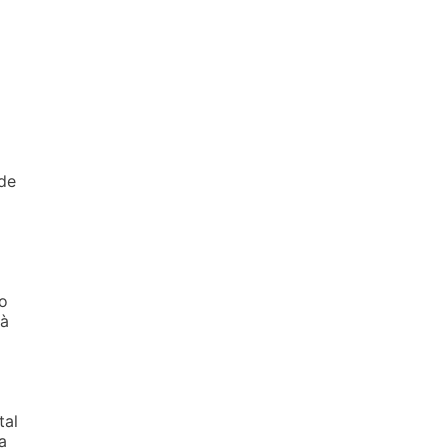
de
ao
 à
tal
a