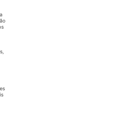
a
ção
os
s,
es
is