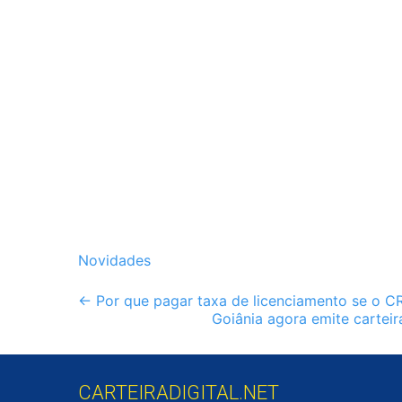
Novidades
Post
←
Por que pagar taxa de licenciamento se o CR
Goiânia agora emite carteir
navigation
CARTEIRADIGITAL.NET