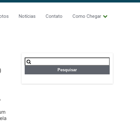
otos
Notícias
Contato
Como Chegar
Pesquisar
por:
O
o
 um
ela