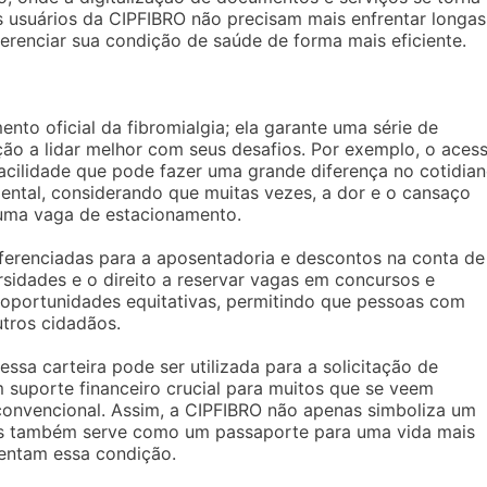
os usuários da CIPFIBRO não precisam mais enfrentar longas
erenciar sua condição de saúde de forma mais eficiente.
nto oficial da fibromialgia; ela garante uma série de
ão a lidar melhor com seus desafios. Por exemplo, o aces
facilidade que pode fazer uma grande diferença no cotidia
ental, considerando que muitas vezes, a dor e o cansaço
 uma vaga de estacionamento.
ferenciadas para a aposentadoria e descontos na conta de
ersidades e o direito a reservar vagas em concursos e
oportunidades equitativas, permitindo que pessoas com
tros cidadãos.
ssa carteira pode ser utilizada para a solicitação de
m suporte financeiro crucial para muitos que se veem
convencional. Assim, a CIPFIBRO não apenas simboliza um
as também serve como um passaporte para uma vida mais
rentam essa condição.