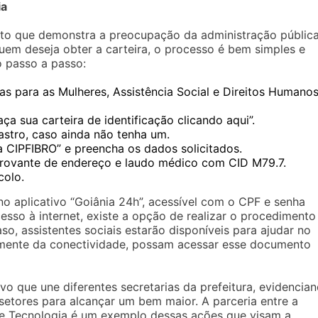
ia
ecto que demonstra a preocupação da administração públic
uem deseja obter a carteira, o processo é bem simples e
o passo a passo:
cas para as Mulheres, Assistência Social e Direitos Humano
ça sua carteira de identificação clicando aqui”.
stro, caso ainda não tenha um.
a CIPFIBRO” e preencha os dados solicitados.
rovante de endereço e laudo médico com CID M79.7.
colo.
l no aplicativo “Goiânia 24h”, acessível com o CPF e senha
sso à internet, existe a opção de realizar o procedimento
, assistentes sociais estarão disponíveis para ajudar no
emente da conectividade, possam acessar esse documento
vo que une diferentes secretarias da prefeitura, evidencia
setores para alcançar um bem maior. A parceria entre a
 e Tecnologia é um exemplo dessas ações que visam a