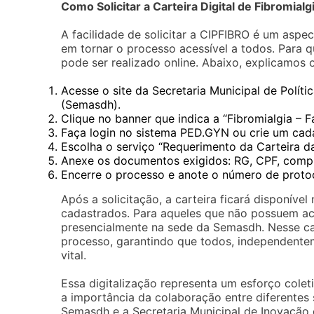
Como Solicitar a Carteira Digital de Fibromialg
A facilidade de solicitar a CIPFIBRO é um asp
em tornar o processo acessível a todos. Para q
pode ser realizado online. Abaixo, explicamos 
Acesse o site da Secretaria Municipal de Políti
(Semasdh).
Clique no banner que indica a “Fibromialgia – Fa
Faça login no sistema PED.GYN ou crie um cada
Escolha o serviço “Requerimento da Carteira d
Anexe os documentos exigidos: RG, CPF, comp
Encerre o processo e anote o número de proto
Após a solicitação, a carteira ficará disponíve
cadastrados. Para aqueles que não possuem ace
presencialmente na sede da Semasdh. Nesse caso
processo, garantindo que todos, independent
vital.
Essa digitalização representa um esforço coleti
a importância da colaboração entre diferentes 
Semasdh e a Secretaria Municipal de Inovação