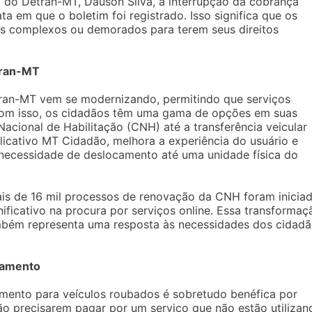
do Detran-MT, Dauson Silva, a interrupção da cobrança
a em que o boletim foi registrado. Isso significa que os
tes complexos ou demorados para terem seus direitos
tran-MT
tran-MT vem se modernizando, permitindo que serviços
 Com isso, os cidadãos têm uma gama de opções em suas
acional de Habilitação (CNH) até a transferência veicular
plicativo MT Cidadão, melhora a experiência do usuário e
a necessidade de deslocamento até uma unidade física do
mais de 16 mil processos de renovação da CNH foram inicia
ificativo na procura por serviços online. Essa transformaç
ambém representa uma resposta às necessidades dos cidad
ciamento
amento para veículos roubados é sobretudo benéfica por
ão precisarem pagar por um serviço que não estão utilizan