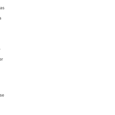
mas
a
o
er
 se