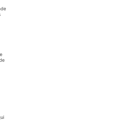
ade
s
 e
ode
ui