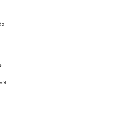
do
o
e
vel