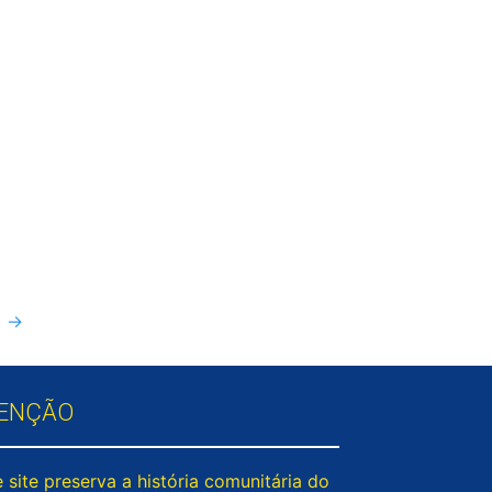
6
→
ENÇÃO
 site preserva a história comunitária do