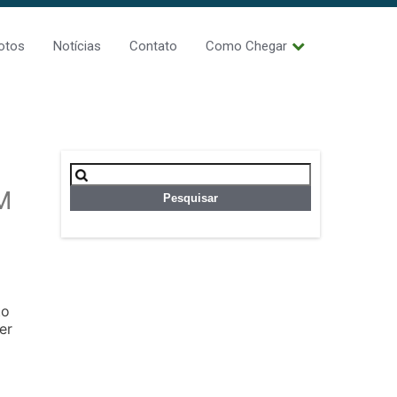
otos
Notícias
Contato
Como Chegar
Pesquisar
por:
M
to
er