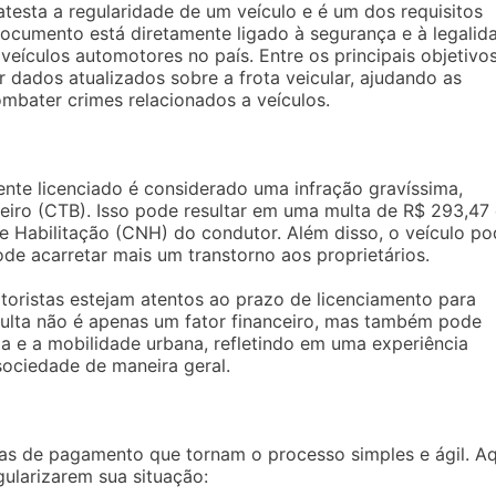
testa a regularidade de um veículo e é um dos requisitos
documento está diretamente ligado à segurança e à legalid
 veículos automotores no país. Entre os principais objetivo
 dados atualizados sobre a frota veicular, ajudando as
ombater crimes relacionados a veículos.
nte licenciado é considerado uma infração gravíssima,
leiro (CTB). Isso pode resultar em uma multa de R$ 293,47
de Habilitação (CNH) do condutor. Além disso, o veículo p
de acarretar mais um transtorno aos proprietários.
toristas estejam atentos ao prazo de licenciamento para
 multa não é apenas um fator financeiro, mas também pode
ia e a mobilidade urbana, refletindo em uma experiência
ociedade de maneira geral.
as de pagamento que tornam o processo simples e ágil. Aq
ularizarem sua situação: