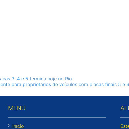
cas 3, 4 e 5 termina hoje no Rio
ente para proprietários de veículos com placas finais 5 e 
MENU
AT
Início
Este