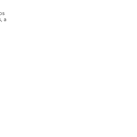
os
, a