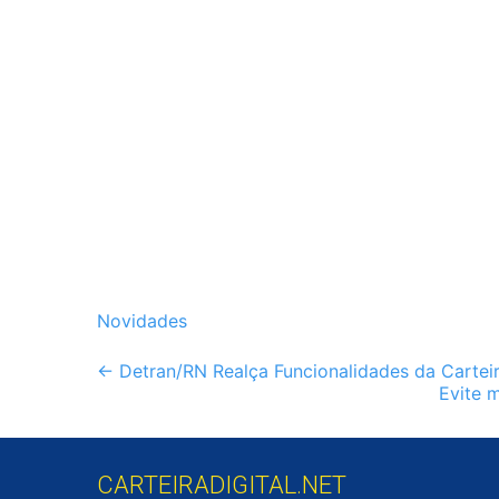
Novidades
Post
←
Detran/RN Realça Funcionalidades da Carteira
Evite 
navigation
CARTEIRADIGITAL.NET