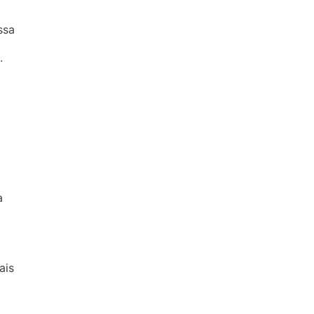
ssa
.
a
ais