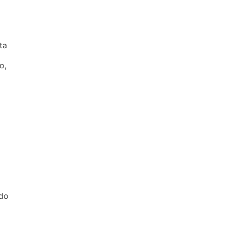
ta
m
o,
ado