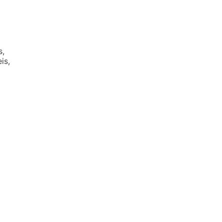
s,
is,