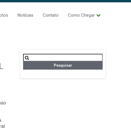
otos
Notícias
Contato
Como Chegar
Pesquisar
por:
L
sso
A
ral