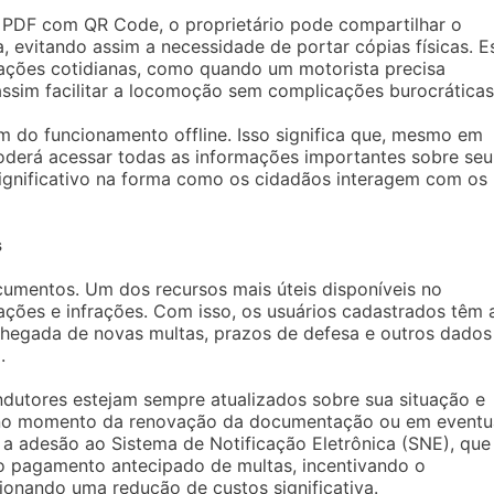
 PDF com QR Code, o proprietário pode compartilhar o
 evitando assim a necessidade de portar cópias físicas. E
uações cotidianas, como quando um motorista precisa
ssim facilitar a locomoção sem complicações burocráticas
 do funcionamento offline. Isso significa que, mesmo em
poderá acessar todas as informações importantes sobre seu
significativo na forma como os cidadãos interagem com os
s
cumentos. Um dos recursos mais úteis disponíveis no
uações e infrações. Com isso, os usuários cadastrados têm 
hegada de novas multas, prazos de defesa e outros dados
.
condutores estejam sempre atualizados sobre sua situação e
 no momento da renovação da documentação ou em eventu
e a adesão ao Sistema de Notificação Eletrônica (SNE), que
 pagamento antecipado de multas, incentivando o
onando uma redução de custos significativa.