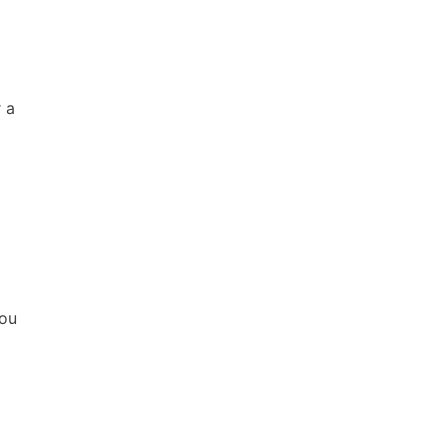
r a
 ou