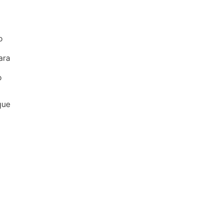
o
ara
o
que