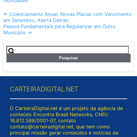
Novidades
Post
←
Licenciamento Anual: Novas Placas com Vencimento
em Setembro, Alerta Detran
navigation
Passos Fundamentais para Regularizar em Outro
Município
→
Pesquisar
por:
CARTEIRADIGITAL.NET
O CarteiraDigital.net é um projeto da agência de
conteúdo Encontra Brasil Networks, CNPJ:
18.812.588/0001-07, contato
contato@carteiradigital.net
, que tem como
principal missão gerar conteúdos e notícias da