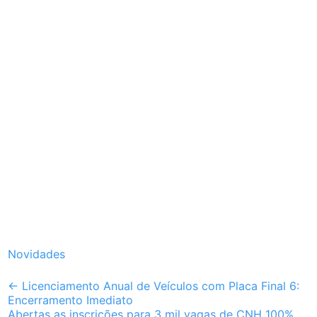
Novidades
Post
←
Licenciamento Anual de Veículos com Placa Final 6:
Encerramento Imediato
navigation
Abertas as inscrições para 3 mil vagas de CNH 100%