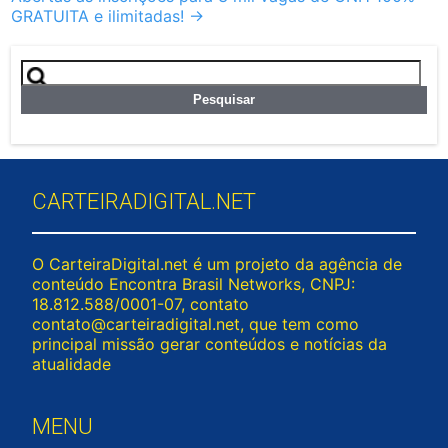
GRATUITA e ilimitadas!
→
Pesquisar
por:
CARTEIRADIGITAL.NET
O CarteiraDigital.net é um projeto da agência de
conteúdo Encontra Brasil Networks, CNPJ:
18.812.588/0001-07, contato
contato@carteiradigital.net
, que tem como
principal missão gerar conteúdos e notícias da
atualidade
MENU