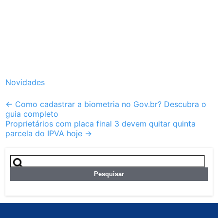
Novidades
Post
←
Como cadastrar a biometria no Gov.br? Descubra o
guia completo
navigation
Proprietários com placa final 3 devem quitar quinta
parcela do IPVA hoje
→
Pesquisar
por: