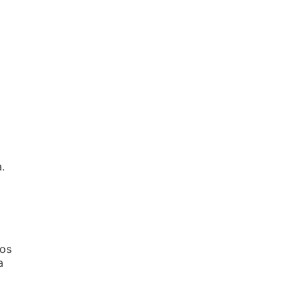
.
 os
a