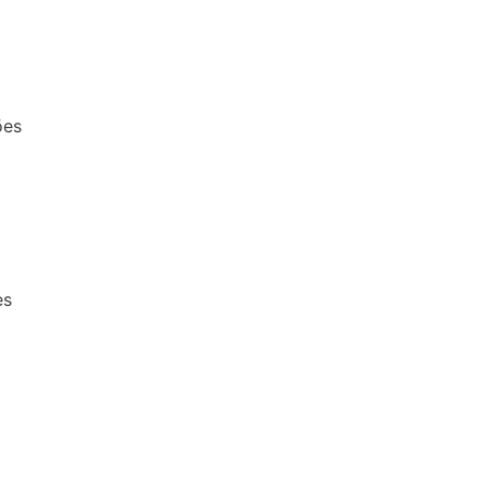
ões
es