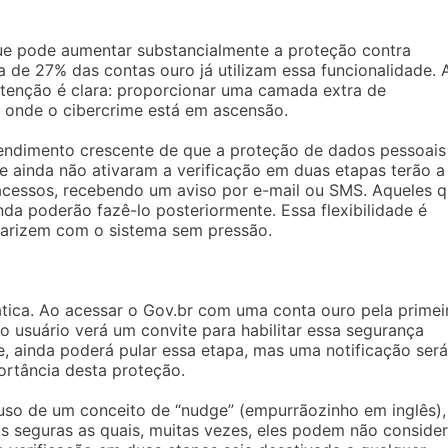
ue pode aumentar substancialmente a proteção contra
 de 27% das contas ouro já utilizam essa funcionalidade. 
ntenção é clara: proporcionar uma camada extra de
 onde o cibercrime está em ascensão.
endimento crescente de que a proteção de dados pessoais
ue ainda não ativaram a verificação em duas etapas terão a
acessos, recebendo um aviso por e-mail ou SMS. Aqueles 
nda poderão fazê-lo posteriormente. Essa flexibilidade é
liarizem com o sistema sem pressão.
ática. Ao acessar o Gov.br com uma conta ouro pela primei
o usuário verá um convite para habilitar essa segurança
e, ainda poderá pular essa etapa, mas uma notificação será
ortância desta proteção.
 uso de um conceito de “nudge” (empurrãozinho em inglês),
s seguras as quais, muitas vezes, eles podem não consider