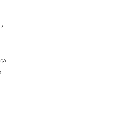
as
nça
s