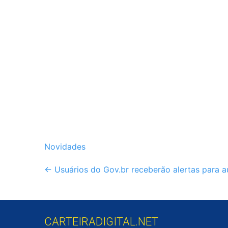
Novidades
Post
←
Usuários do Gov.br receberão alertas para 
navigation
CARTEIRADIGITAL.NET