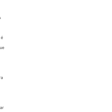
A
 é
que
ra
ar