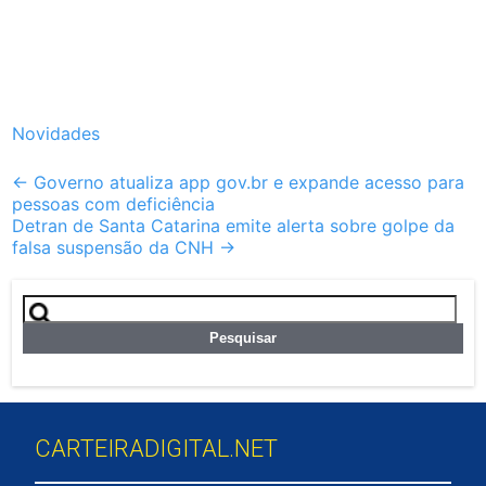
Novidades
Post
←
Governo atualiza app gov.br e expande acesso para
pessoas com deficiência
navigation
Detran de Santa Catarina emite alerta sobre golpe da
falsa suspensão da CNH
→
Pesquisar
por:
CARTEIRADIGITAL.NET