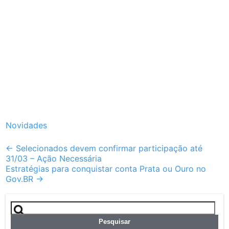
Novidades
Post
←
Selecionados devem confirmar participação até
31/03 – Ação Necessária
navigation
Estratégias para conquistar conta Prata ou Ouro no
Gov.BR
→
Pesquisar
por: