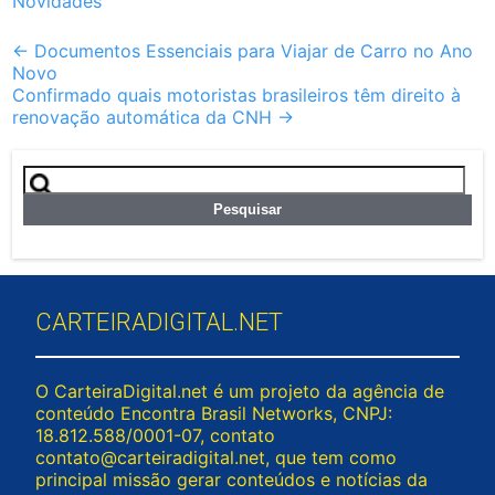
Novidades
Post
←
Documentos Essenciais para Viajar de Carro no Ano
Novo
navigation
Confirmado quais motoristas brasileiros têm direito à
renovação automática da CNH
→
Pesquisar
por:
CARTEIRADIGITAL.NET
O CarteiraDigital.net é um projeto da agência de
conteúdo Encontra Brasil Networks, CNPJ:
18.812.588/0001-07, contato
contato@carteiradigital.net
, que tem como
principal missão gerar conteúdos e notícias da