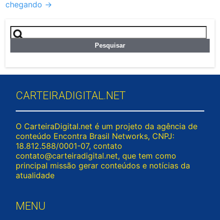
chegando
→
Pesquisar
por:
CARTEIRADIGITAL.NET
O CarteiraDigital.net é um projeto da agência de
conteúdo Encontra Brasil Networks, CNPJ:
18.812.588/0001-07, contato
contato@carteiradigital.net
, que tem como
principal missão gerar conteúdos e notícias da
atualidade
MENU